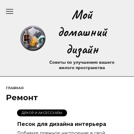
Перейти
Мой
к
содержанию
домашний
дизайн
Советы по улучшению вашего
жилого пространства
ГЛАВНАЯ
Ремонт
ДЕКОР И АКСЕССУАРЫ
Песок для дизайна интерьера
Добавьте пляжное настроение в свой